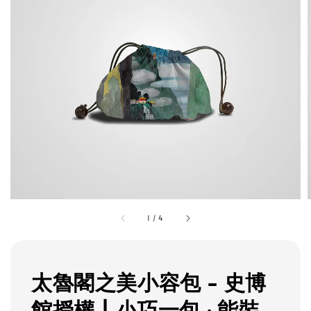
1
/
4
太魯閣之美小容包 - 史博
館授權 | 小巧一包 ‧ 能裝