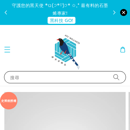
守護您的黑天使 *ଘ(੭*ˊᵕˋ)੭* ✩₊˚ 最有料的石墨
烯專家!
黑科技 GO!
搜尋
史博館授權