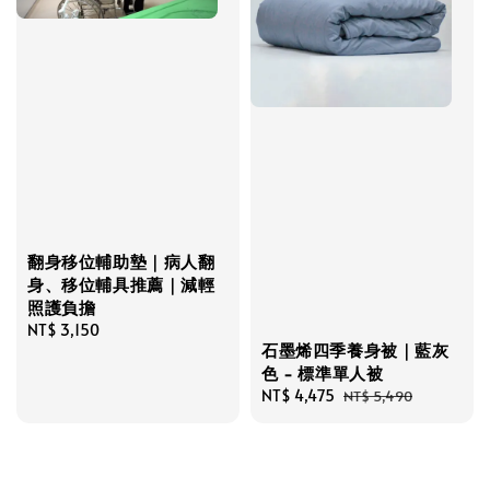
翻身移位輔助墊｜病人翻
身、移位輔具推薦｜減輕
照護負擔
Regular
NT$ 3,150
石墨烯四季養身被｜藍灰
price
色 - 標準單人被
Sale
NT$ 4,475
Regular
NT$ 5,490
price
price