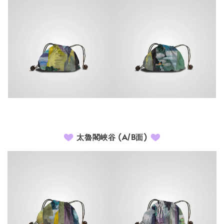
太魯閣峽谷 (A/B面)