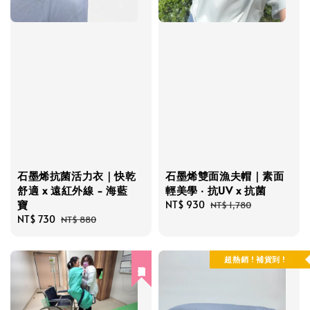
石墨烯抗菌活力衣｜快乾
石墨烯雙面漁夫帽｜素面
舒適 x 遠紅外線 - 海藍
輕美學 ‧ 抗UV x 抗菌
寶
Sale
NT$ 930
Regular
NT$ 1,780
Sale
NT$ 730
Regular
price
price
NT$ 880
price
price
超熱銷 ! 補貨到 !
陪你照顧所愛