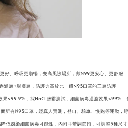
能更好、呼吸更順暢，去高風險場所，戴N99更安心、更舒服
子過濾層+親膚層，防護力高於比一般N95口罩的三層防護
果>99.9%，採NaCL鹽霧測試，細菌病毒過濾效果>99%，優
現優於市面所有N95口罩，經真人實測，登山、騎車、慢跑等運動，
幅降低感染細菌病毒可能性，內附耳帶調節扣，可調整5種尺