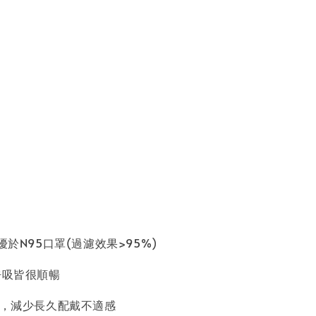
於N95口罩(過濾效果>95%)
呼吸皆很順暢
寸，減少長久配戴不適感