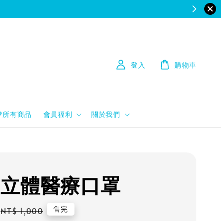
登入
購物車
💙所有商品
會員福利
關於我們
9 立體醫療口罩
Regular
售完
NT$ 1,000