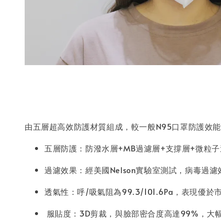
由五層超高效防護材質組成，較一般N95口罩防護效
五層防護：防潑水層+MB過濾層+支撐層+微粒
過濾效果：經美國Nelson實驗室測試，病毒過濾效
透氣性：呼/吸氣阻為99.3/101.6Pa，表
服貼度：3D剪裁，與臉部密合度高達99%，大