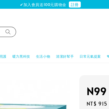
註冊
✔加入會員送100元購物金
照護
暖力黑科技
生活小物
清潔好幫手
日常元氣提案
N9
Sale
NT$ 915