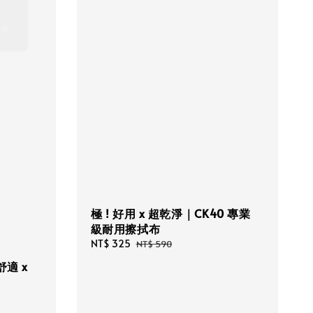
極 ! 好用 x 超乾淨｜CK40 專業
級耐用擦拭布
Sale
NT$ 325
Regular
NT$ 590
price
price
適 x