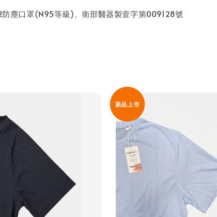
 D2防塵口罩(N95等級)、衛部醫器製壹字第009128號
新品上市