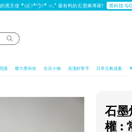
黑科技 GO
黑天使 *ଘ(੭*ˊᵕˋ)੭* ✩₊˚ 最有料的石墨烯專家!
照護
暖力黑科技
生活小物
清潔好幫手
日常元氣提案
石墨
權 