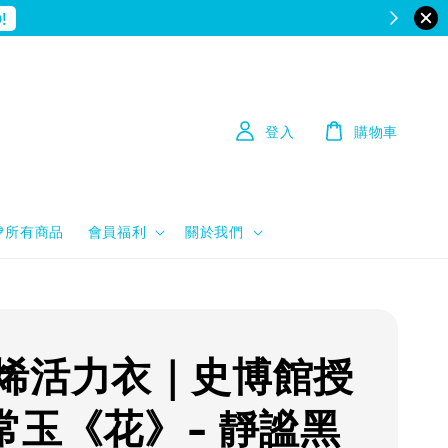
!
登入
購物車
💙所有商品
會員福利
關於我們
烯活力衣｜史博館授
: 常玉《花》- 靜謐黑