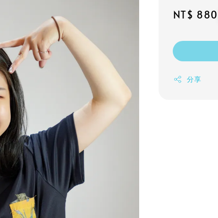
Regular
NT$ 880
price
分享