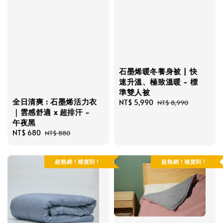
石墨烯暖冬養身被 | 快
速升溫、極致溫暖 - 標
準雙人被
全日清爽 : 石墨烯活力衣
Sale
NT$ 5,990
Regular
NT$ 8,990
｜雲感舒適 x 超排汗 -
price
price
午夜黑
Sale
NT$ 680
Regular
NT$ 880
price
price
超熱銷 ! 補貨到 !
超熱銷 ! 補貨到 !