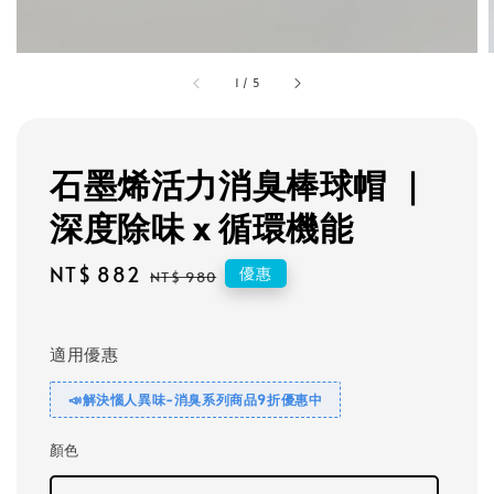
1
/
5
石墨烯活力消臭棒球帽 ｜
深度除味 x 循環機能
Sale
NT$ 882
Regular
優惠
NT$ 980
price
price
適用優惠
📣解決惱人異味-消臭系列商品9折優惠中
顏色