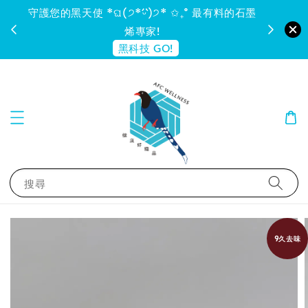
守護您的黑天使 *ଘ(੭*ˊᵕˋ)੭* ✩₊˚ 最有料的石墨
烯專家!
黑科技 GO!
搜尋
9久去味