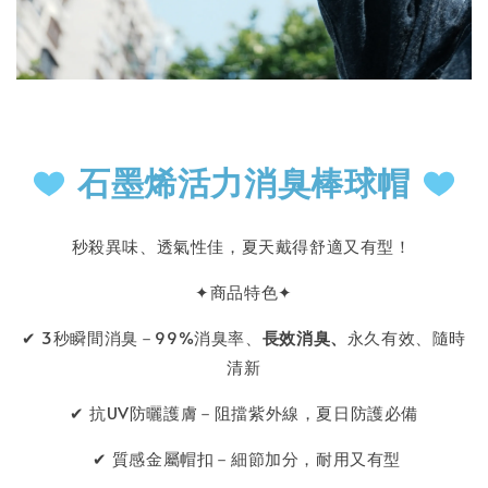
石墨烯活力消臭棒球帽
秒殺異味、透氣性佳，夏天戴得舒適又有型！
✦商品特色✦
✔ 3秒瞬間消臭－99%消臭率、
長效消臭、
永久有效、隨時
清新
✔ 抗UV防曬護膚－阻擋紫外線，夏日防護必備
✔ 質感金屬帽扣－細節加分，耐用又有型