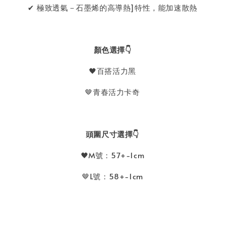
✔ 極致透氣－石墨烯的高導熱]特性，能加速散熱
顏色選擇👇
🖤百搭活力黑
🤎青春活力卡奇
頭圍尺寸選擇👇
🖤M號：57+-1cm
🤎L號：58+-1cm