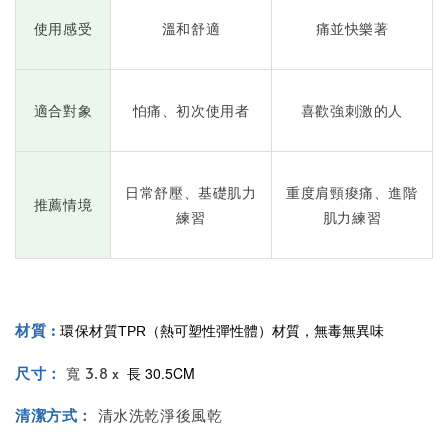
使用感受
溫和舒適
痛並快樂著
適合對象
怕痛、初次使用者
喜歡強刺激的人
日常舒壓、基礎肌力
重度肩頸痠痛、進階
推薦情境
練習
肌力練習
材質 :
環保材質
TPR（熱可塑性彈性體）材質，無毒無異味
尺寸：
長 30.5CM
寬 3.8 x
清潔方式：
清水洗乾淨後風乾