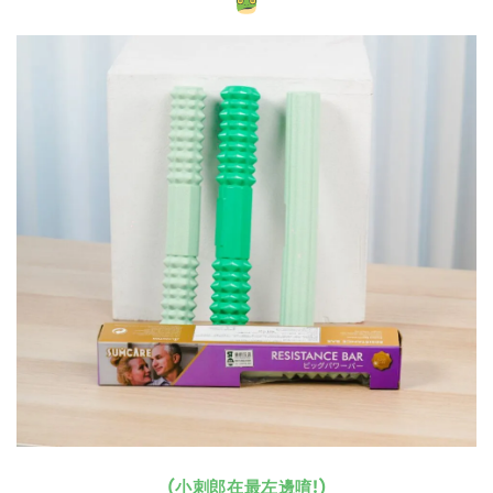
(小刺郎在最左邊唷!)