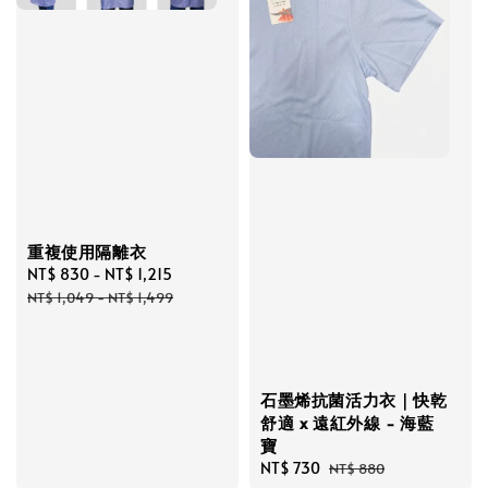
重複使用隔離衣
Sale
NT$ 830
-
NT$ 1,215
Regular
price
price
NT$ 1,049
-
NT$ 1,499
石墨烯抗菌活力衣｜快乾
舒適 x 遠紅外線 - 海藍
寶
Sale
NT$ 730
Regular
NT$ 880