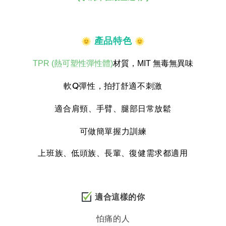
產品特色
TPR (熱可塑性彈性體)
材質，MIT 無毒無異味
軟Q彈性
拍打舒適不刺激
，
適合肩頸
手臂
腿部日常放鬆
、
、
可做簡單握力訓練
上班族
低頭族
長輩
復健需求都適用
、
、
、
適合這樣的你
怕痛的人