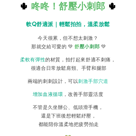
🌵
咚咚！舒壓小刺郎
🌵
軟Q
舒適派｜輕鬆拍拍，溫柔放鬆
今天很累，但不想太刺激？
那就交給可愛的
💚
舒
壓小刺郎
💚
柔軟有彈性
的材質，拍打起來舒適不刺痛，
很適合日常放鬆肩頸、手臂和腿部
兩端的刺刺設計，可以
刺激手部穴道
增加血液循環
，改善手部靈活度
不管是久坐辦公、低頭滑手機，
還是下班後想輕鬆紓壓，
都能陪你溫柔地把疲勞拍走