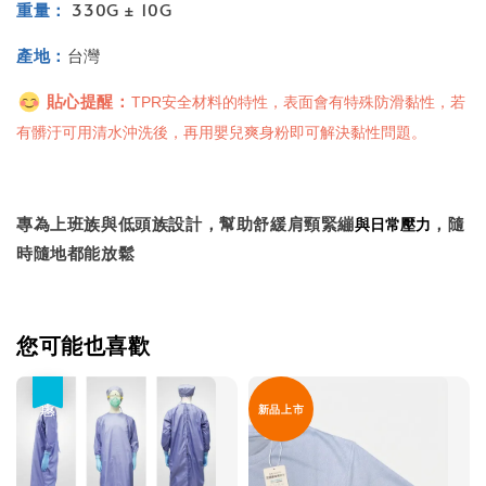
重量：
330G ± 10G
產地：
台灣
貼心提醒：
TPR安全材料的特性，表面會有特殊防滑黏性，若
有髒汙可用清水沖洗後，再用嬰兒爽身粉即可解決黏性問題。
專為上班族與低頭族設計，幫助舒緩肩頸緊繃
，隨
與日常壓力
時隨地都能放鬆
您可能也喜歡
優惠
新品上市