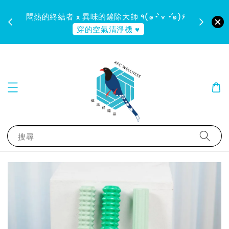
料的石墨
悶熱的終結者 x 異味的鏟除大師 ٩(๑•̀ v •́๑)۶
( ๑
穿的空氣清淨機 ♥
搜尋