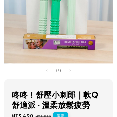
1
/
1
咚咚！舒壓小刺郎｜軟Q
舒適派 ‧ 溫柔放鬆疲勞
Sale
NT$ 490
Regular
優惠
NT$ 550