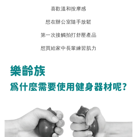
喜歡溫和按摩感
想在辦公室隨手放鬆
第一次接觸拍打舒壓產品
想買給家中長輩練習肌力