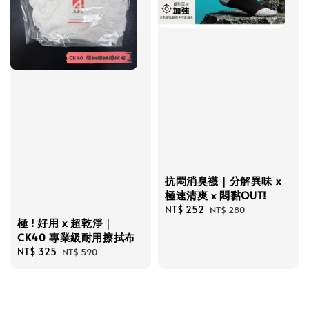
抗悶消臭襪｜分解異味 x
極速清爽 x 悶黏OUT!
Sale
NT$ 252
Regular
NT$ 280
極 ! 好用 x 超乾淨｜
price
price
CK40 專業級耐用擦拭布
Sale
NT$ 325
Regular
NT$ 590
price
price