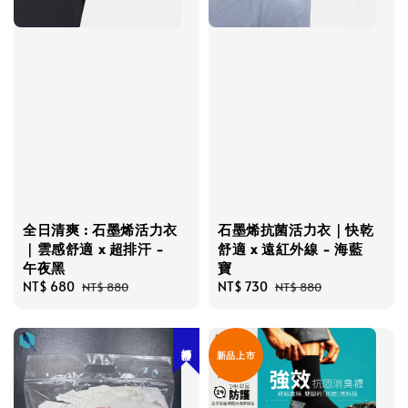
全日清爽 : 石墨烯活力衣
石墨烯抗菌活力衣｜快乾
｜雲感舒適 x 超排汗 -
舒適 x 遠紅外線 - 海藍
午夜黑
寶
Sale
NT$ 680
Regular
Sale
NT$ 730
Regular
NT$ 880
NT$ 880
price
price
price
price
打掃神器
新品上市