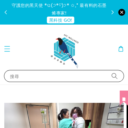
守護您的黑天使 *ଘ(੭*ˊᵕˋ)੭* ✩₊˚ 最有料的石墨
烯專家!
黑科技 GO!
搜尋
陪你照顧所愛