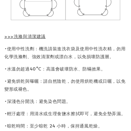
>>>洗滌與清潔建議
•使用中性洗劑：機洗請裝進洗衣袋及使用中性洗衣精，勿用
化學洗滌劑、強效清潔劑或漂白水，以免損壞防護層。
•水溫勿超過40°C：高溫會破壞防水、防蟎效果。
•避免烘乾與曝曬：請自然陰乾，勿使用烘乾機或日曬，以免
變形或褪色。
•深淺色分開洗：避免染色問題。
•輕汙處理：用清水或生理食鹽水擦拭即可，避免全墊弄濕。
•晾乾時間：至少晾乾 24 小時，保持通風乾燥。