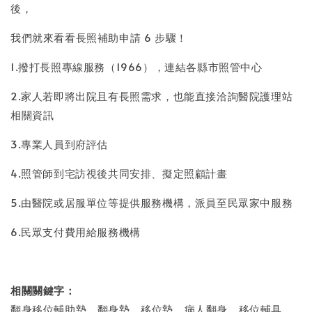
後，
我們就來看看長照補助申請 6 步驟！
1.撥打長照專線服務（1966），連結各縣市照管中心
2.家人若即將出院且有長照需求，也能直接洽詢醫院護理站
相關資訊
3.專業人員到府評估
4.照管師到宅訪視後共同安排、擬定照顧計畫
5.由醫院或居服單位等提供服務機構，派員至民眾家中服務
6.民眾支付費用給服務機構
相關關鍵字：
翻身移位輔助墊、翻身墊、移位墊、病人翻身、移位輔具、