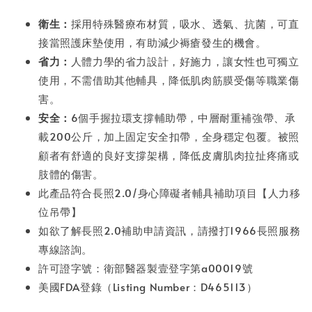
衛生：
採用特殊醫療布材質，吸水、透氣、抗菌，可直
接當照護床墊使用，有助減少褥瘡發生的機會。
省力：
人體力學的省力設計，好施力，讓女性也可獨立
使用，不需借助其他輔具，降低肌肉筋膜受傷等職業傷
害。
安全：
6個手握拉環支撐輔助帶，中層耐重補強帶、承
載200公斤，加上固定安全扣帶，全身穩定包覆。被照
顧者有舒適的良好支撐架構，降低皮膚肌肉拉扯疼痛或
肢體的傷害。
此產品符合長照2.0/身心障礙者輔具補助項目【人力移
位吊帶】
如欲了解長照2.0補助申請資訊，請撥打1966長照服務
專線諮詢。
許可證字號：衛部醫器製壹登字第a00019號
美國FDA登錄（Listing Number：D465113）