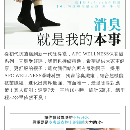
從初代抗菌襪到新一代除臭襪，AFC WELLNESS保養襪
系列一直廣受好評，我們也持續精進，希望提供大家更健
康、更舒服的襪子；這次我們結合所有最強因子，採用
AFC WELLNESS淨味科技 – 獨家除臭纖維，結合超機能
抗菌纖維，進化出業界最強、市面唯一，最強除臭對應
策！真人實測：連穿7天、平均10小時、總計5萬步、總里
程32公里依然不臭！