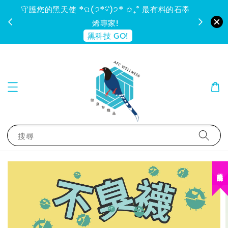
守護您的黑天使 *ଘ(੭*ˊᵕˋ)੭* ✩₊˚ 最有料的石墨
烯專家!
黑科技 GO!
搜尋
絕版品出清！