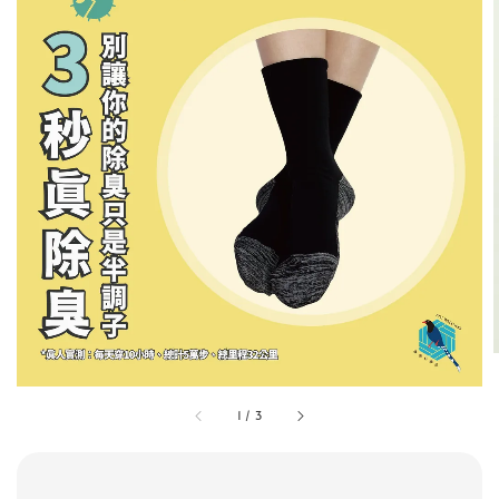
1
/
3