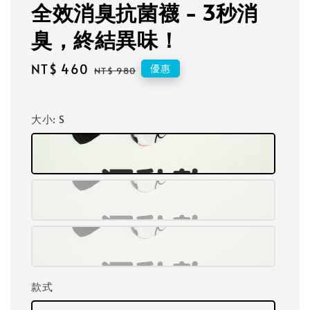
全效消臭抗菌襪 - 3秒消
臭，終結異味！
Sale
NT$ 460
Regular
優惠
NT$ 980
price
price
大小
: S
款式