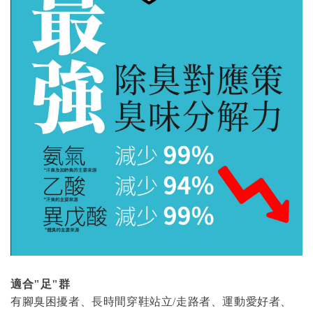
適合"足"群
有腳臭困擾者、長時間穿鞋站立/走路者、運動愛好者、