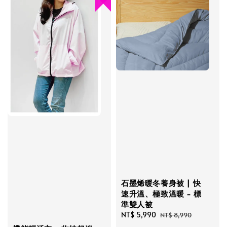
石墨烯暖冬養身被 | 快
速升溫、極致溫暖 - 標
準雙人被
Sale
NT$ 5,990
Regular
NT$ 8,990
price
price