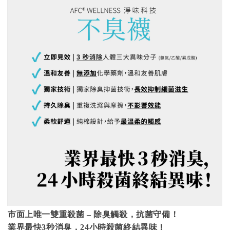
市面上唯一雙重殺菌 – 除臭觸殺，抗菌守備！
業界最快3秒消臭，24小時殺菌終結異味！