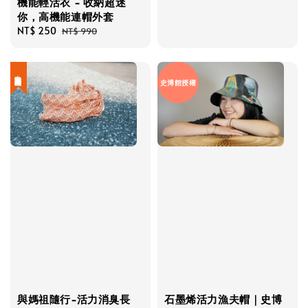
機能輕活衣 - 收納超迷
你，高機能連帽外套
Sale
NT$ 250
Regular
NT$ 990
price
price
白沙屯媽祖正版授權
史博館授權
與媽祖隨行-活力消臭長
石墨烯活力漁夫帽｜史博