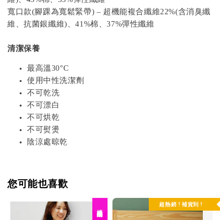
寬口款(腳踝為寬鬆緊帶)
–
超機能複合纖維22%(含消臭纖
維、抗菌銀纖維)、41%棉、37%彈性纖維
清潔保養
最高溫30°C
使用中性洗潔劑
不可乾洗
不可漂白
不可烘乾
不可熨燙
陰涼處晾乾
您可能也喜歡
超熱銷 ! 補貨到 !
絕版品出清！