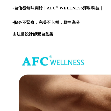
®
•
自信從無味開始｜AFC
WELLNESS淨味科技｜
•
貼身不緊身，完美不卡檔，野性滿分
由法國設計師親自監製