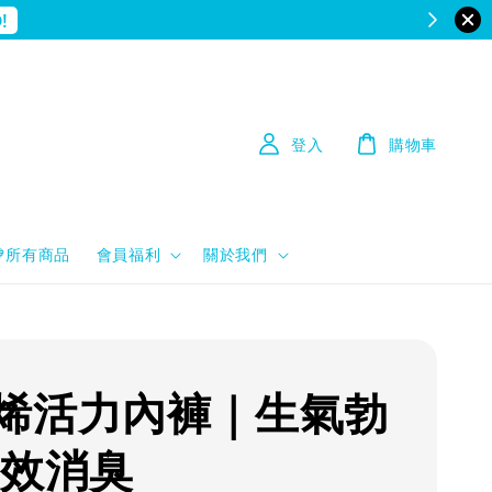
!
登入
購物車
💙所有商品
會員福利
關於我們
烯活力內褲｜生氣勃
強效消臭