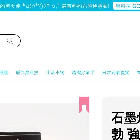
黑科技 GO
黑天使 *ଘ(੭*ˊᵕˋ)੭* ✩₊˚ 最有料的石墨烯專家!
照護
暖力黑科技
生活小物
清潔好幫手
日常元氣提案
陪你照顧所愛
石墨
勃 