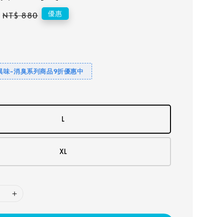
Regular
優惠
NT$ 880
price
異味-消臭系列商品9折優惠中
L
XL