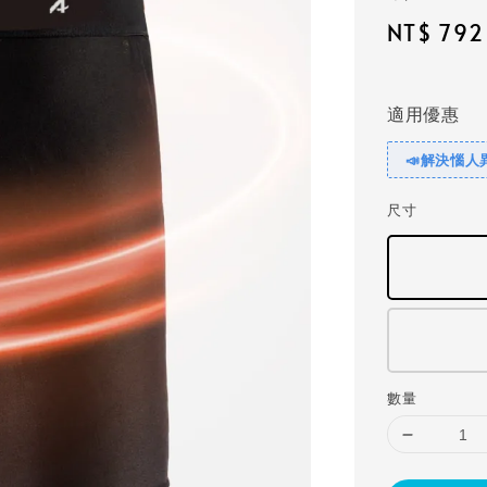
Sale
NT$ 792
price
適用優惠
📣解決惱人
尺寸
數量