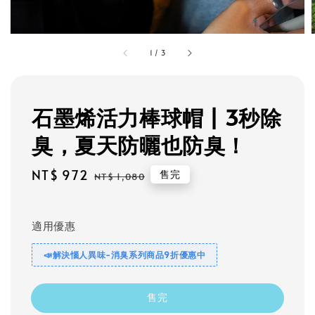
1
/
3
石墨烯活力棒球帽 | 3秒除
臭，夏天防曬也防臭！
Sale
NT$ 972
Regular
售完
NT$ 1,080
price
price
適用優惠
📣解決惱人異味-消臭系列商品9折優惠中
售完