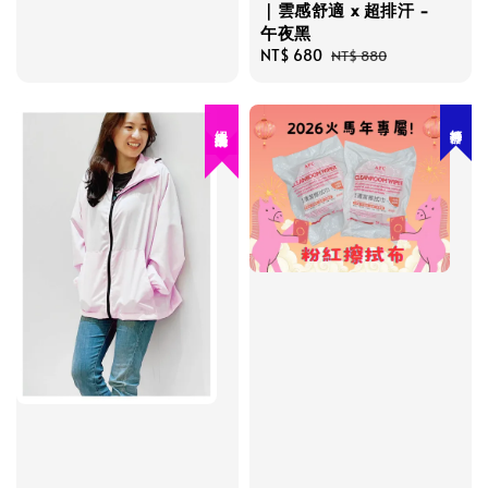
｜雲感舒適 x 超排汗 -
午夜黑
Sale
NT$ 680
Regular
NT$ 880
price
price
打掃神器
絕版品出清！