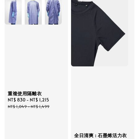
重複使用隔離衣
Sale
NT$ 830
-
NT$ 1,215
Regular
price
price
NT$ 1,049
-
NT$ 1,499
全日清爽 : 石墨烯活力衣