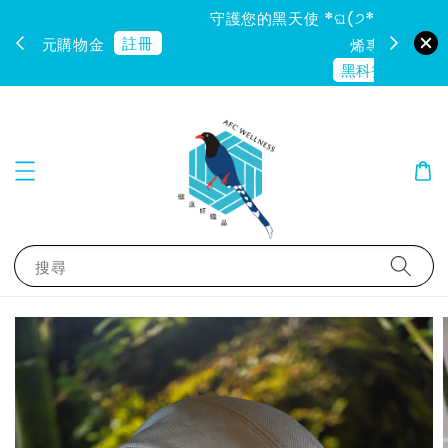
料的石墨
悶熱的終結者 x 異味的鏟除大師 ٩(๑•̀ v •́๑)۶
( ๑
穿的空氣清淨機 ♥
搜尋