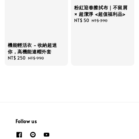
粉紅迎春擦拭布｜不留屑
× 超潔淨 <超值福利品>
Sale
NT$ 50
Regular
NT$ 390
price
price
機能輕活衣 - 收納超迷
你，高機能連帽外套
Sale
NT$ 250
Regular
NT$ 990
price
price
Follow us