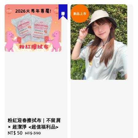
打掃神器
新品上市
粉紅迎春擦拭布｜不留屑
× 超潔淨 <超值福利品>
Sale
NT$ 50
Regular
NT$ 390