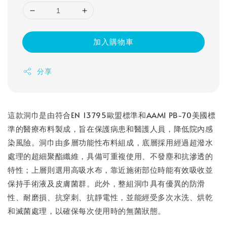
加入購物車
分享
這款洞巾是由符合EN 13795歐盟標準和AAMI PB-70美國標
準的醫療布料製成，旨在保護病患和醫護人員，降低院內感
染風險。洞巾由多層功能性布料組成，底層採用經過超潑水
處理的超細聚酯纖維，具備可重複使用、不發塵和抗滲透的
特性；上層則選用高吸水布，靠近施術部位時能有效吸收並
保持手術液及皮膚菌群。此外，整組洞巾具有優異的防滑
性、耐磨損、抗穿刺、抗靜電性，並能經受多次水洗、烘乾
和滅菌處理，以確保每次使用時的無菌狀態。