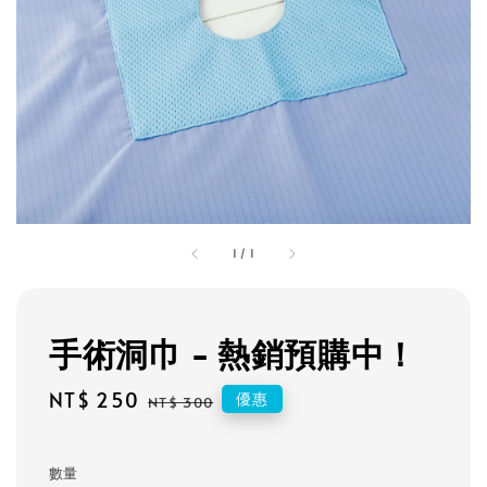
1
/
1
手術洞巾 - 熱銷預購中！
Sale
NT$ 250
Regular
優惠
NT$ 300
price
price
數量