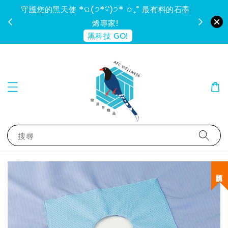
守護您的黑天使 *ଘ(੭*ˊᵕˋ)੭* ✩₊˚ 最有料的石墨
烯專家!
黑科技 GO!
搜尋
預購