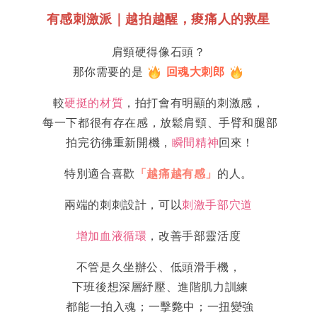
有感刺激派｜越拍越醒，痠痛人的救星
肩頸硬得像石頭？
那你需要的是
回魂大
刺郎
較
硬挺的材質
，拍打會有
明顯的刺激感，
每一下都很有存在感，
放鬆肩頸、手臂和腿部
拍完彷彿重新開機，
瞬間精神
回來！
特別適合喜歡
「越痛越有感」
的人。
兩端的刺刺設計，可以
刺激手部穴道
增加血液循環
，改善手部靈活度
不管是久坐辦公、低頭滑手機，
下班後想深層紓壓、進階肌力訓練
都能一拍入魂；一擊斃中；一扭變強