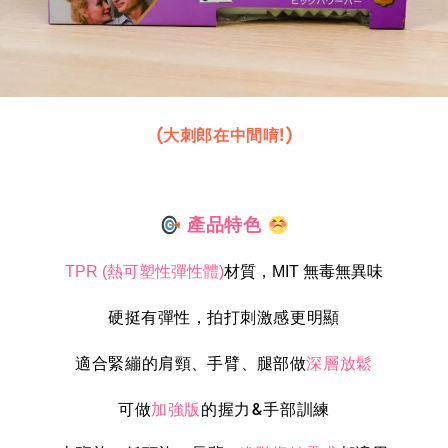
(大刺郎在中間唷!)
產品特色
TPR (熱可塑性彈性體)
材質，MIT 無毒無異味
硬挺有彈性
拍打刺激感更明顯
，
適合
緊繃的
肩頸
手臂
腿部做
深層放鬆
、
、
可做
加強版
的握力&手部訓練