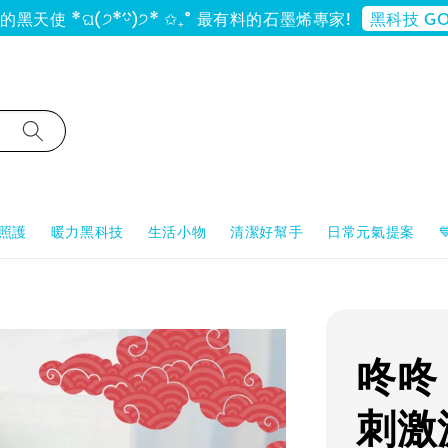
黑科技 GO
黑天使 *ଘ(੭*ˊᵕˋ)੭* ✩₊˚ 最有料的石墨烯專家!
照護
暖力黑科技
生活小物
清潔好幫手
日常元氣提案
咚咚
刺激