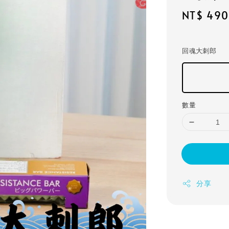
Sale
NT$ 490
price
回魂大刺郎
數量
分享