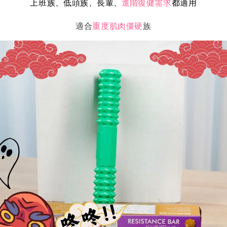
上班族
低頭族
長輩
復健需求
都適用
、
、
、
進階
適合
重度肌肉僵硬
族