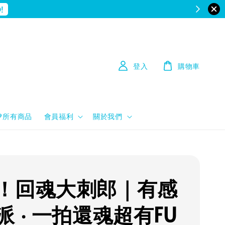
!
登入
購物車
💙所有商品
會員福利
關於我們
！回魂大刺郎｜有感
派 ‧ 一拍還魂超有FU