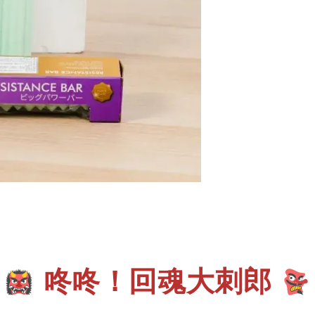
咚咚！
回魂大刺郎