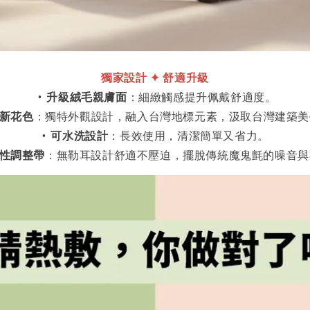
獨家設計
✦
舒適升級
•
升級絨毛親膚面
：細緻觸感提升佩戴舒適度。
新花色
：獨特外觀設計，融入台灣地標元素，汲取台灣建築美
•
可水洗設計
：長效使用，清潔簡單又省力。
性調整帶
：無勒耳設計舒適不壓迫，擺脫傳統魔鬼氈的噪音與