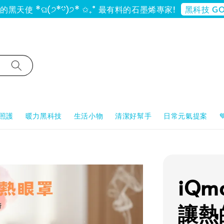
黑科技 GO
黑天使 *ଘ(੭*ˊᵕˋ)੭* ✩₊˚ 最有料的石墨烯專家!
照護
暖力黑科技
生活小物
清潔好幫手
日常元氣提案
iQm
讓熱