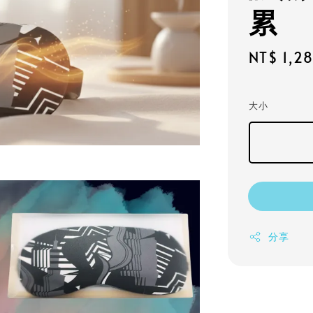
累
Sale
NT$ 1,2
price
大小
分享