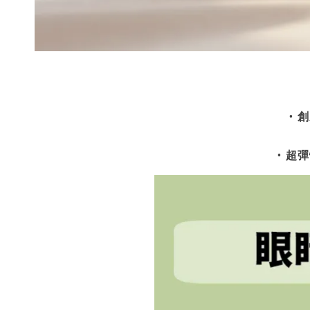
•
創
•
超彈