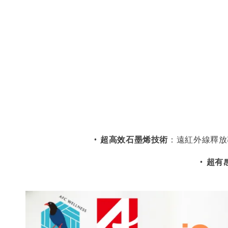
•
超高效石墨烯技術
：遠紅外線釋放
•
超有