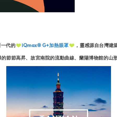
新一代的
iQmax® G+加熱眼罩
，靈感源自台灣建築
1的
節節高昇、故宮南院的流動曲線、蘭陽博物館的山