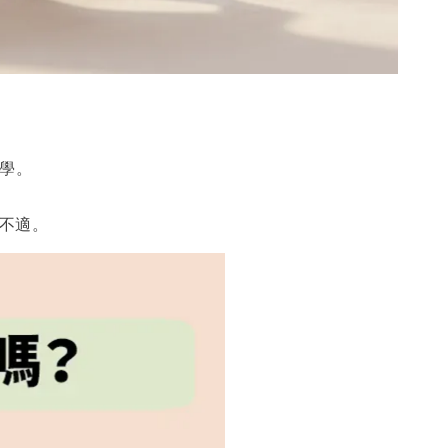
學。
不適。