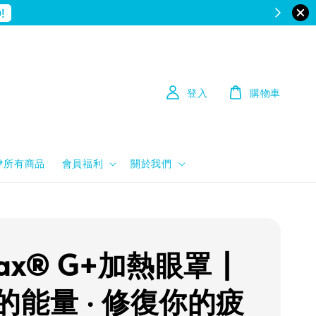
!
登入
購物車
💙所有商品
會員福利
關於我們
ax® G+加熱眼罩 |
的能量 ‧ 修復你的疲