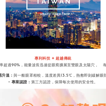
專利科技
✦
超越傳統
率超過90%，能量波長迅速從眼窩擴展至雙眼及太陽穴， 
感升溫：
與一般眼罩相較，溫度差異13.5℃，熱敷即刻緩解眼
•
專業認證：
第三方認證，保障每次使用的安全性。