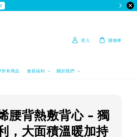
!
登入
購物車
💙所有商品
會員福利
關於我們
烯腰背熱敷背心 - 獨
利，大面積溫暖加持