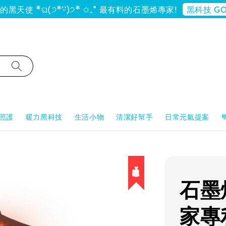
黑科技 GO
黑天使 *ଘ(੭*ˊᵕˋ)੭* ✩₊˚ 最有料的石墨烯專家!
照護
暖力黑科技
生活小物
清潔好幫手
日常元氣提案
暖心溫控♥
石墨
家專