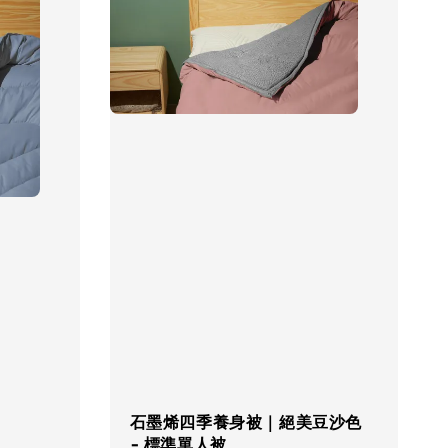
石墨烯四季養身被｜絕美豆沙色
- 標準單人被