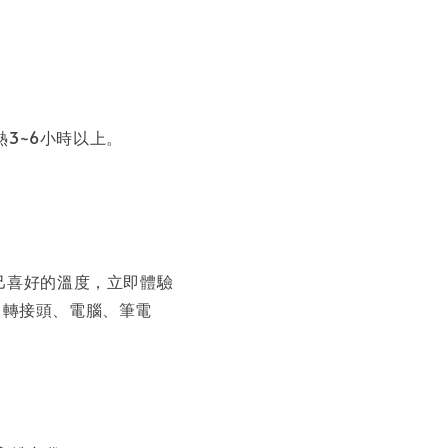
熱3~6小時以上。
己喜好的溫度，立即體驗
源、轉接頭、電腦、筆電