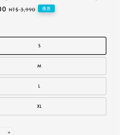
00
Regular
優惠
NT$ 3,990
price
S
M
L
XL