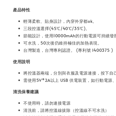
產品特性
輕薄柔軟、貼身設計，內穿外穿都ok。
三段控溫選擇(45℃/40℃/35℃)。
節能設計，使用10000mAh的行動電源可持續發
可水洗，50次後仍維持極佳的加熱表現。
台灣製造，台灣專利認證。 (專利號 I400375 )
使用說明
將控溫器兩端，分別與衣服及電源連接，按下自
需使用5V*2A以上 USB 供電裝置，如行動電
清洗保養建議
不使用時，請勿連接電源
清洗前，請將控溫線拔除（控溫線不可水洗）