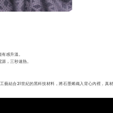
能有感升溫。
電源，三秒速熱。
工藝結合21世紀的黑科技材料，將石墨烯織入背心內裡，真