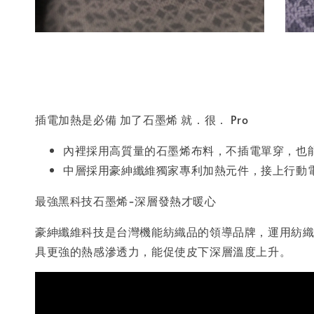
插電加熱是必備 加了石墨烯 就．很． Pro
內裡採用高質量的石墨烯布料，不插電單穿，也
中層採用豪紳纖維獨家專利加熱元件，接上行動
最強黑科技石墨烯-深層發熱才暖心
豪紳纖維科技是台灣機能紡織品的領導品牌，運用紡織
具更強的熱感滲透力，能促使皮下深層溫度上升。