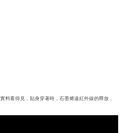
材實料看得見，貼身穿著時，石墨烯遠紅外線的釋放，