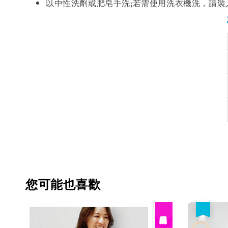
以中性洗劑或肥皂手洗;若需使用洗衣機洗，請裝
您可能也喜歡
優惠
絕版品出清！