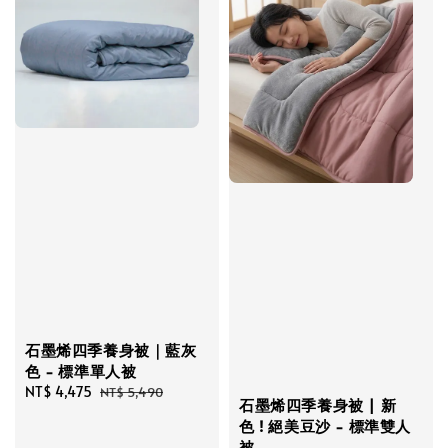
石墨烯四季養身被｜藍灰
色 - 標準單人被
Sale
NT$ 4,475
Regular
NT$ 5,490
石墨烯四季養身被 | 新
price
price
色 ! 絕美豆沙 - 標準雙人
被