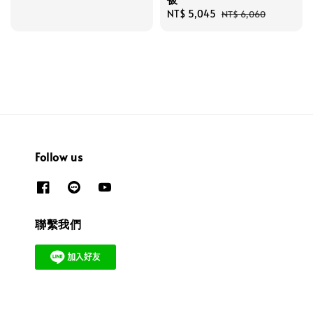
Sale
NT$ 5,045
Regular
NT$ 6,060
price
price
Follow us
聯繫我們