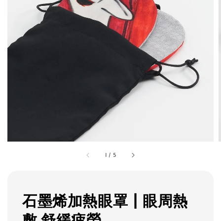
1
/
5
石墨烯加熱眼罩 | 眼周熱
敷 舒緩疲勞