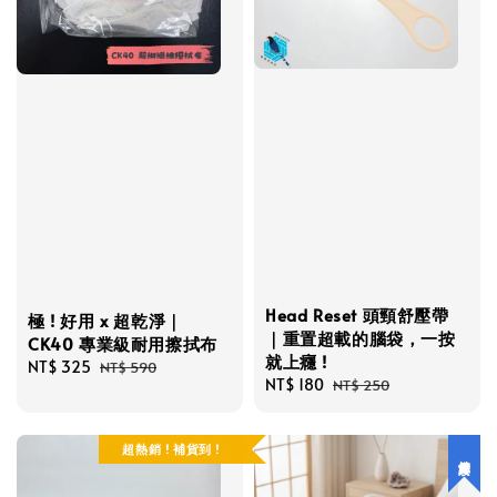
Head Reset 頭頸舒壓帶
極 ! 好用 x 超乾淨｜
｜重置超載的腦袋，一按
CK40 專業級耐用擦拭布
就上癮 !
Sale
NT$ 325
Regular
NT$ 590
Sale
NT$ 180
Regular
NT$ 250
price
price
price
price
超熱銷 ! 補貨到 !
健康好寢具