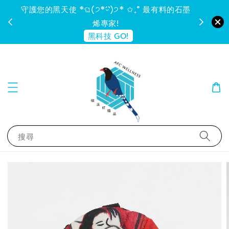
守護您的黑天使 *ଘ(੭*ˊᵕˋ)੭* ✩₊˚ 最有料的石墨
烯專家!
黑科技 GO!
搜尋