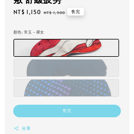
Sale
NT$ 1,150
Regular
售完
NT$ 1,500
price
price
顏色
: 常玉 - 裸女
售完
分享