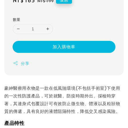
Sale
NT$ 165
Regular
NT$ 199
price
price
數量
加入購物車
分享
豪紳醫療用衣物是一款在低風險環境(不包括手術室)下使用
的一次性防護產品，可於就醫、防疫時期外出、採檢時穿
著，其連身式包覆設計可有效防止微生物、體液以及粒狀物
質的傳遞，具有良好的液體阻隔特性，降低交叉感染風險。
產品特性