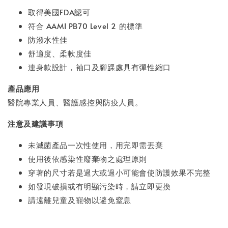
取得美國FDA認可
符合 AAMI PB70 Level 2 的標準
防潑水性佳
舒適度、柔軟度佳
連身款設計，袖口及腳踝處具有彈性縮口
產品應用
醫院專業人員、醫護感控與防疫人員。
注意及建議事項
未滅菌產品一次性使用，用完即需丟棄
使用後依感染性廢棄物之處理原則
穿著的尺寸若是過大或過小可能會使防護效果不完整
如發現破損或有明顯污染時，請立即更換
請遠離兒童及寵物以避免窒息