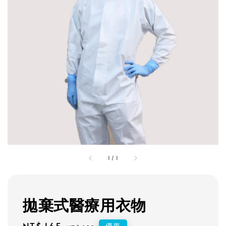
1
/
1
拋棄式醫療用衣物
優惠