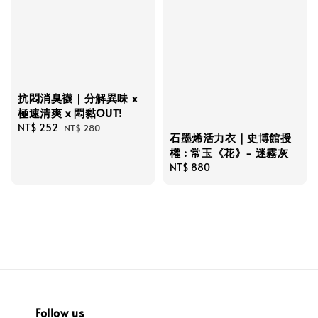
抗悶消臭襪｜分解異味 x
極速清爽 x 悶黏OUT!
Sale
NT$ 252
Regular
NT$ 280
石墨烯活力衣｜史博館授
price
price
權 : 常玉《花》- 迷霧灰
Regular
NT$ 880
price
Follow us