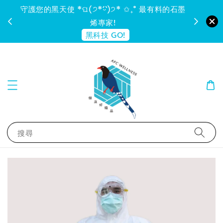
守護您的黑天使 *ଘ(੭*ˊᵕˋ)੭* ✩₊˚ 最有料的石墨
烯專家!
黑科技 GO!
搜尋