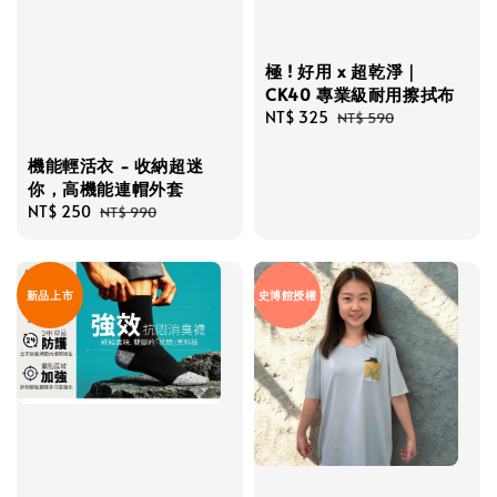
極 ! 好用 x 超乾淨｜
CK40 專業級耐用擦拭布
Sale
NT$ 325
Regular
NT$ 590
price
price
機能輕活衣 - 收納超迷
你，高機能連帽外套
Sale
NT$ 250
Regular
NT$ 990
price
price
新品上市
史博館授權