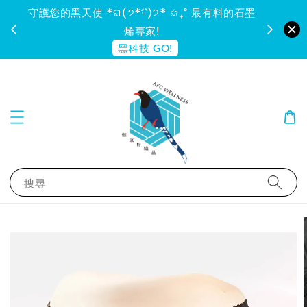
守護您的黑天使 *ଘ(੭*ˊᵕˋ)੭* ✩₊˚ 最有料的石墨
烯專家!
黑科技 GO!
搜尋