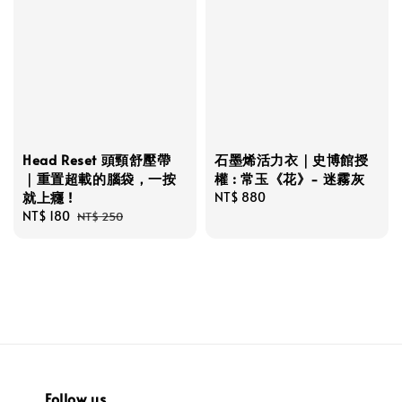
Head Reset 頭頸舒壓帶
石墨烯活力衣｜史博館授
｜重置超載的腦袋，一按
權 : 常玉《花》- 迷霧灰
就上癮 !
Regular
NT$ 880
Sale
NT$ 180
Regular
price
NT$ 250
price
price
Follow us