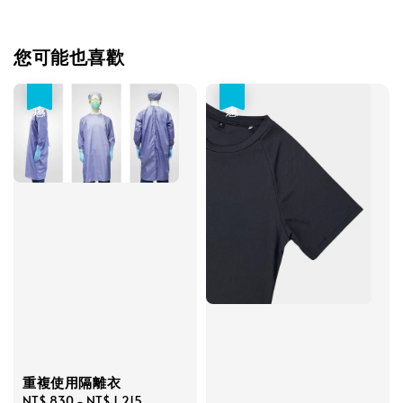
您可能也喜歡
優惠
優惠
重複使用隔離衣
Sale
NT$ 830
-
NT$ 1,215
Regular