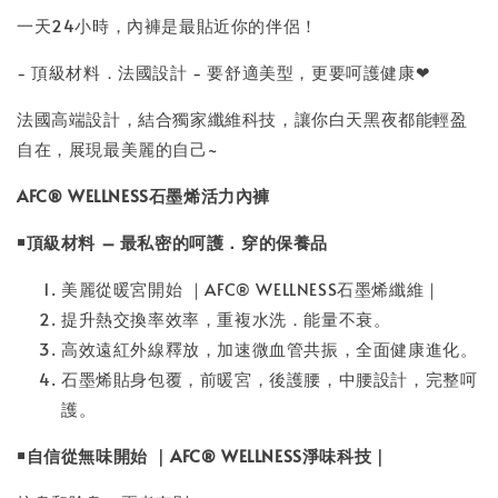
一天24小時，內褲是最貼近你的伴侶！
- 頂級材料．法國設計 - 要舒適美型，更要呵護健康❤
法國高端設計，結合獨家纖維科技，讓你白天黑夜都能輕盈
自在，展現最美麗的自己~
AFC® WELLNESS石墨烯活力內褲
￭頂級材料 – 最私密的呵護．穿的保養品
美麗從暖宮開始 ｜AFC® WELLNESS石墨烯纖維｜
提升熱交換率效率，重複水洗．能量不衰。
高效遠紅外線釋放，加速微血管共振，全面健康進化。
石墨烯貼身包覆，前暖宮，後護腰，中腰設計，完整呵
護。
￭自信從無味開始 ｜AFC® WELLNESS淨味科技｜