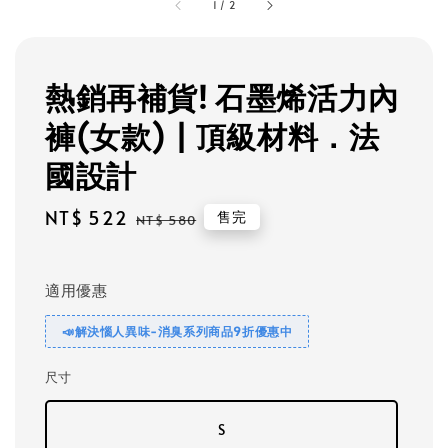
1
/
2
熱銷再補貨! 石墨烯活力內
褲(女款) | 頂級材料．法
國設計
Sale
NT$ 522
Regular
售完
NT$ 580
price
price
適用優惠
📣解決惱人異味-消臭系列商品9折優惠中
尺寸
S