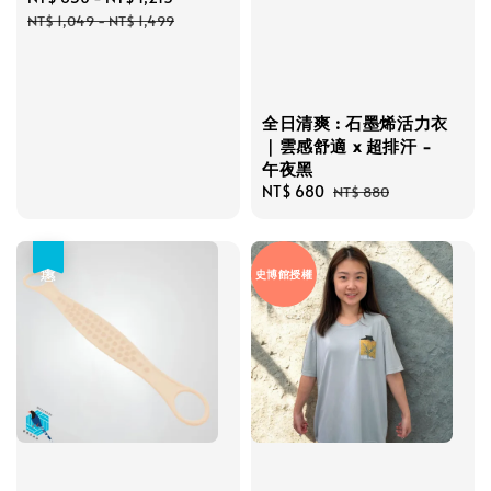
price
price
NT$ 1,049
-
NT$ 1,499
全日清爽 : 石墨烯活力衣
｜雲感舒適 x 超排汗 -
午夜黑
Sale
NT$ 680
Regular
NT$ 880
price
price
優惠
史博館授權